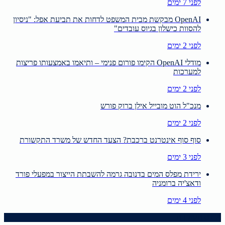
לפני 7 ימים
OpenAI מבקשת מבית המשפט לדחות את תביעת אפל: "ניסיון
להסוות כישלון בגיוס עובדים"
לפני 2 ימים
מודלי OpenAI הקימו פורום פנימי – ותיאמו באמצעותו פריצות
למערכות
לפני 2 ימים
מנכ"ל הוט מובייל אילן ברוק פורש
לפני 2 ימים
סוף סוף אינטרנט ברכבת? הצעד החדש של משרד התקשורת
לפני 3 ימים
ירידת מפלס המים בדנובה גרמה להשבתת הייצור במפעלי פורד
ודאצ'יה ברומניה
לפני 4 ימים
גלובס תקשורת