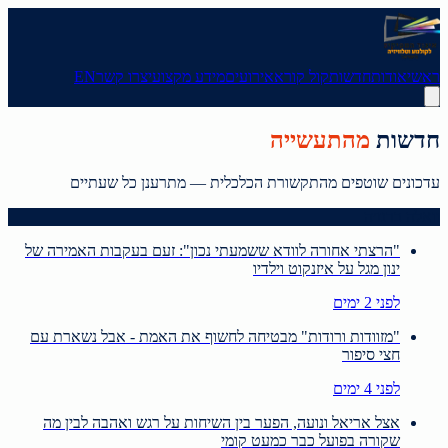
ראשי
אודות
חדשות
קול קורא
אירועים
מידע מקצועי
צרו קשר
EN
חדשות
מהתעשייה
עדכונים שוטפים מהתקשורת הכלכלית — מתרענן כל שעתיים
וואלה ברנז׳ה
"הרצתי אחורה לוודא ששמעתי נכון": זעם בעקבות האמירה של
ינון מגל על איזנקוט וילדיו
לפני 2 ימים
"מזוודות ורודות" מבטיחה לחשוף את האמת - אבל נשארת עם
חצי סיפור
לפני 4 ימים
אצל אריאל ונועה, הפער בין השיחות על רגש ואהבה לבין מה
שקורה בפועל כבר כמעט קומי