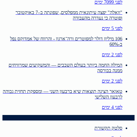
לפני 7099 ימים
"וואלה" יפצה עיתונאית ממפלסים, שפונתה ב–7 באוקטובר
ופוטרה כי נעדרה מהעבודה
לפני 5 ימים
106 מיליון דולר למפוטרים ורה־ארגון - והרווח של אמדוקס נפל
ב-60%
לפני 2 ימים
המילה החמה ביותר בעולם השבבים — והמשקיעים שמרוויחים
ממנה בבורסה
לפני 2 ימים
טאואר הציגה תוצאות שיא ברבעון השני — ומספקת תחזית גבוהה
לרבעון השלישי
לפני 4 ימים
כלכליסט תקשורת
סלטק תקשורת