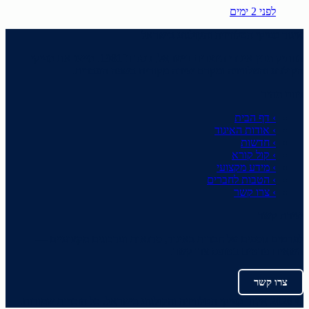
לפני 2 ימים
איגוד מפיקי הטלוויזיה והקולנוע בישראל
הוותיק מבין איגודי היוצרים בישראל, נוסד ב־1981. מייצג את מפיקי
הקולנוע והטלוויזיה ומקדם יצירה מקורית בשפה העברית.
ניווט מהיר
›
דף הבית
›
אודות האיגוד
›
חדשות
›
קול קורא
›
מידע מקצועי
›
הטבות לחברים
›
צרו קשר
יצירת קשר
לפרטים נוספים על חברות באיגוד, סדנאות ועדכונים מקצועיים —
השאירו פרטים בטופס צרו קשר.
צרו קשר
©
2026
איגוד מפיקי הטלוויזיה והקולנוע בישראל. כל הזכויות שמורות.